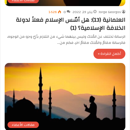
Jorge Georgos
يناير 19, 2022
0
1٬526
العلمانية (13): هل أسّس الإسلام فعلاً لدولة
الخلافة الإسلامية؟ (1)
الرسالة تختلف عن المُلك وليس بينهما شيء من التلازم بأيّ وجهٍ من الوجوه،
فالرسالة مقامٌ والمُلك مقامٌ آخر، فكم من…
أكمل القراءة »
مقالات الأعضاء