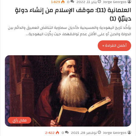
Jorge Georgos
يناير 11, 2022
0
1٬829
العلمانية (11): موقف الإسلام من إنشاء دولةٍ
دينيّةٍ (1)
يؤكّد تاريخ اليهودية والمسيحية كأديان سماوية التناقض العميق والدائم بين
الدولة والدين أو على الأقل عدم توافقهما، حيث ركّزت اليهودية…
أكمل القراءة »
مقال رأي
Jorge Georgos
نوفمبر 28, 2021
0
2٬422