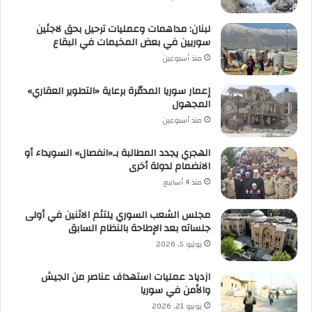
لبنان: مداهمات وعمليات ترحيل بحق لاجئين
سوريين في بعض المخيمات في البقاع
منذ أسبوعين
إعمار سوريا المدمّرة برعاية «التطوير العقاري»
المجهول
منذ أسبوعين
الهجري يجدد المطالبة بـ«انفصال» السويداء أو
الانضمام لدولة أخرى
منذ 4 أسابيع
مجلس الشعب السوري يلتئم الاثنين في أولى
جلساته بعد الإطاحة بالنظام السابق
يوليو 5, 2026
ازدياد عمليات استهداف عناصر من الجيش
والأمن في سوريا
يونيو 21, 2026