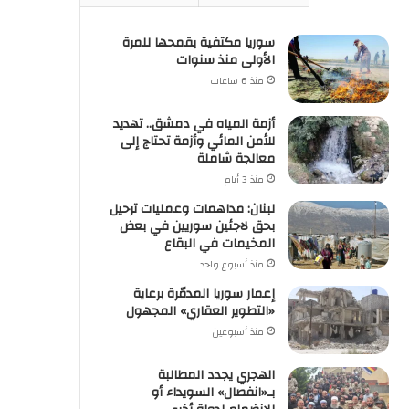
سوريا مكتفية بقمحها للمرة
الأولى منذ سنوات
منذ 6 ساعات
أزمة المياه في دمشق.. تهديد
للأمن المائي وأزمة تحتاج إلى
معالجة شاملة
منذ 3 أيام
لبنان: مداهمات وعمليات ترحيل
بحق لاجئين سوريين في بعض
المخيمات في البقاع
منذ أسبوع واحد
إعمار سوريا المدمّرة برعاية
«التطوير العقاري» المجهول
منذ أسبوعين
الهجري يجدد المطالبة
بـ«انفصال» السويداء أو