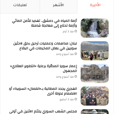
الأخيرة
الأشهر
تعليقات
أزمة المياه في دمشق.. تهديد للأمن المائي
وأزمة تحتاج إلى معالجة شاملة
منذ 3 أيام
لبنان: مداهمات وعمليات ترحيل بحق لاجئين
سوريين في بعض المخيمات في البقاع
منذ أسبوع واحد
إعمار سوريا المدمّرة برعاية «التطوير العقاري»
المجهول
منذ أسبوع واحد
الهجري يجدد المطالبة بـ«انفصال» السويداء أو
الانضمام لدولة أخرى
منذ 3 أسابيع
مجلس الشعب السوري يلتئم الاثنين في أولى