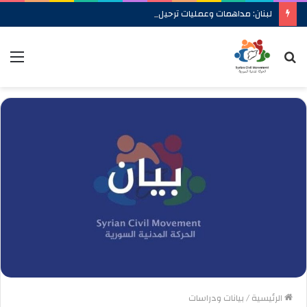
لبنان: مداهمات وعمليات ترحيل بحق لاجئين سوريين في بعض المخيمات في البقاع
بحث
الق
عن
الرئيسية
/
بيانات ودراسات