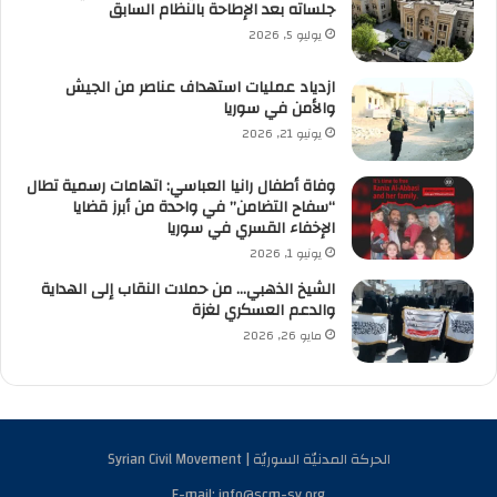
جلساته بعد الإطاحة بالنظام السابق
يوليو 5, 2026
ازدياد عمليات استهداف عناصر من الجيش
والأمن في سوريا
يونيو 21, 2026
وفاة أطفال رانيا العباسي: اتهامات رسمية تطال
“سفاح التضامن” في واحدة من أبرز قضايا
الإخفاء القسري في سوريا
يونيو 1, 2026
الشيخ الذهبي… من حملات النقاب إلى الهداية
والدعم العسكري لغزة
مايو 26, 2026
الحركة المدنيّة السوريّة | Syrian Civil Movement
E-mail: info@scm-sy.org