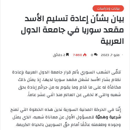
بيانات ودراسات
بيان بشأن إعادة تسليم الأسد
مقعد سوريا في جامعة الدول
العربية
مايو 7, 2023
0
7٬860
2 دقائق
تلقّى الشعب السوري بألم قرار جامعة الدول العربية بإعادة
نظام بشار الأسد لشغل مقعد سوريا لديها، إذ يمثل ذلك
مكافأة له على ما قام وما يقوم به من جرائم إبادة بحق
شعبه والتي لا تخفى عن العالم منذ اثني عشر عاماً.
إنّنا في الحركة المدنية السورية ندين هذه الخطوة التي تمنح
شرعية وهميّة
للمسؤول الأول عن معاناة شعبه، الذي يمثل
وجوده وطغمته عائقًا أمام حقّ السوريين بالحياة الكريمة.