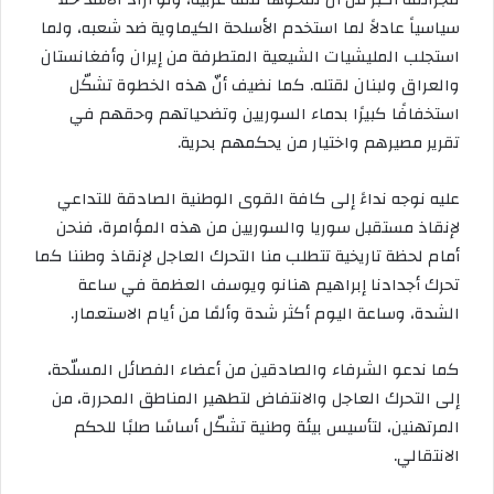
سياسياً عادلاً لما استخدم الأسلحة الكيماوية ضد شعبه، ولما
استجلب المليشيات الشيعية المتطرفة من إيران وأفغانستان
والعراق ولبنان لقتله. كما نضيف أنّ هذه الخطوة تشكّل
استخفافًا كبيرًا بدماء السوريين وتضحياتهم وحقهم في
تقرير مصيرهم واختيار من يحكمهم بحرية.
عليه نوجه نداءً إلى كافة القوى الوطنية الصادقة للتداعي
لإنقاذ مستقبل سوريا والسوريين من هذه المؤامرة، فنحن
أمام لحظة تاريخية تتطلب منا التحرك العاجل لإنقاذ وطننا كما
تحرك أجدادنا إبراهيم هنانو ويوسف العظمة في ساعة
الشدة، وساعة اليوم أكثر شدة وألمًا من أيام الاستعمار.
كما ندعو الشرفاء والصادقين من أعضاء الفصائل المسلّحة،
إلى التحرك العاجل والانتفاض لتطهير المناطق المحررة، من
المرتهنين، لتأسيس بيئة وطنية تشكّل أساسًا صلبًا للحكم
الانتقالي.