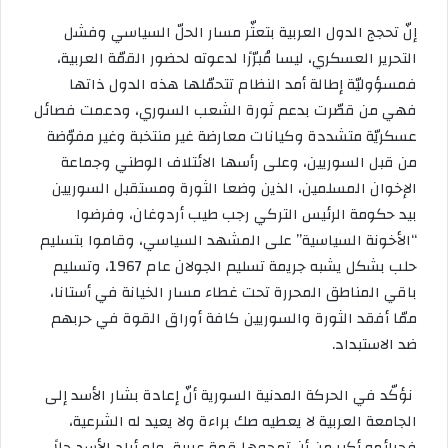
إنّ تحجج الدول العربية بتعثّر مسار الحلّ السياسي وفشل
التحرير العسكري، ليسا مُبرّرًا لدعوته لحضور القمّة العربية،
فمسؤوليّة إطالة أمد النظام تتحمّلها هذه الدول ذاتها
فهي من قصّرت بدعم ثورة الشعب السوري، ودعمت فصائل
عسكريّة متشددة وكيانات معارضة غير منتخبة وغير مفوّضة
من قبل السوريين، وعلى رأسها الائتلاف الوطني وجماعة
الإخوان المسلمين، الذين وضعا الثورة ومستقبل السوريين
بيد حكومة الرئيس التركي رجب طيب أردوغان، وفرضوا
“الأخونة السياسية” على المشهد السياسي، وقاموا بتسليم
حلب بشكل يشبه جريمة تسليم الجولان عام 1967، وتسليم
باقي المناطق المحررة تحت غطاء مسار الخيانة في أستانا،
ممّا أفقد الثورة والسوريين كافة أوراق القوة في حربهم
ضد الاستبداد.
نؤكّد في الحركة المدنية السورية أنّ إعادة بشار الأسد إلى
الجامعة العربية لا يعطيه صك براءة ولا يعيد له الشرعية،
فجرائمه أكبر من أن تمحوها قمة عربية، ولو أراد الأسد حلاً