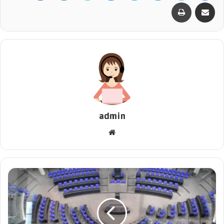
مشاركة عبر البريد
طباعة
admin
م
و
ق
ع
ا
ل
و
ي