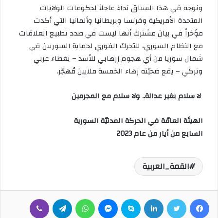
ونوجه في هذا السياق نداءً عاجلاً لحكومات الولايات
المتحدة الأمريكية وفرنسا وبريطانيا وألمانيا التي أكدت
مؤخراً في بيان مشترك أنها ليست في صدد تطبيع العلاقات
مع النظام السوري، للتحرك الفوري لحماية السوريين في
شمال سوريا من أي هجوم إرهابي للأسد – بغطاء عربي
وتركي – يقع ضحيّته زهاء الخمسة ملايين مُهجّر.
لا سلام بغير عدالة.. ولا سلام مع المجرمين
الهيئة العامّة في الحركة المدنيّة السورية
السابع من أيار من عام 2023
القمة_العربية
فيسبوك
تويتر
لينكدإن
سكايب
ماسنجر
واتساب
تيلقرام
ڤايبر