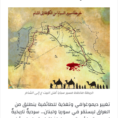
خريطة مخطط مسير سبايا أهل البيت ع إلى الشام
تغيير ديموغرافي وتغذية للطائفية ينطلق من
العراق ليستقر في سوريا ولبنان… سرديةٌ تاريخيةٌ