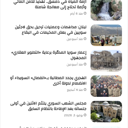
أزمة المياه في دمشق.. تهديد للأمن المائي
وأزمة تحتاج إلى معالجة شاملة
منذ 6 أيام
لبنان: مداهمات وعمليات ترحيل بحق لاجئين
سوريين في بعض المخيمات في البقاع
منذ أسبوعين
إعمار سوريا المدمّرة برعاية «التطوير العقاري»
المجهول
منذ أسبوعين
الهجري يجدد المطالبة بـ«انفصال» السويداء أو
الانضمام لدولة أخرى
منذ 4 أسابيع
مجلس الشعب السوري يلتئم الاثنين في أولى
جلساته بعد الإطاحة بالنظام السابق
يوليو 5, 2026