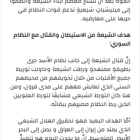
القوة بعد أن تسلح معظم أبناء الشيعة وانضموا
إلى ميليشياتٍ شيعيةٍ تدعم قوات النظام في
حربها على معارضيه.
هدف الشيعة من الاستيطان والقتال مع النظام
السوري:
إنّ قتال الشيعة إلى جانب نظام الأسد جرى
بطريقةٍ ممنهجةٍ ورطت الشيعة وحاولت توريط
جميع الأقليات من خلال تخويفهم من محيطهم
السني الذي تعايش معهم على مدى قرون، ومن
هنا كان التورط الشيعي مشابهًا لتورط العلويين
الذين ربط النظام مصيرهم ببقائه.
أمّا الهدف البعيد فهو تحقيق الهلال الشيعي
الذي يمتد من إيران إلى العراق و يصل إلى البحر
الأبيض المتوسط. إنّ ما يحدث اليوم هو تنفيذٌ