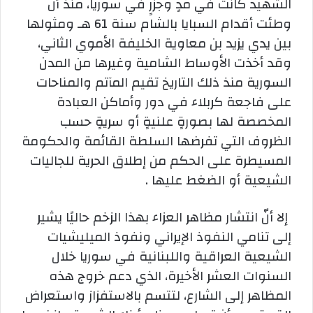
الشهيد كانت في مدٍ وجزرٍ في سوريا، منذ أن
وطئت أقدام السبايا بالشام سنة 61 هـ ومثولها
بين يدي يزيد بن معاوية الخليفة الأموي الثاني،
وقد أخذت الأوساط الشامية وغيرها من المدن
السورية منذ ذلك التاريخ تقيم المآتم والمناحات
على فاجعة كربلاء في دور وأماكن العبادة
المخصصة لها بصورةٍ علنيةٍ أو سريةٍ حسب
الظروف التي تفرضها السلطة القائمة والحكومة
المسيطرة على الحكم من إطلاق الحرية للجاليات
الشيعية أو الضغط عليها .
إلا أنّ انتشار مظاهر العزاء بهذا الزخم حاليًا يشير
إلى تنامي النفوذ الإيراني ونفوذ الميليشيات
الشيعية العراقية واللبنانية في سوريا خلال
السنوات العشر الأخيرة، الذي دعم خروج هذه
المظاهر إلى الشارع، لتتسم بالاستفزاز واستعراض