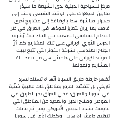
مركزٍ للسياحية الدينية لدى الشيعة ما سيدُر
ملايين الدولارات على الوقف الشيعي ومنه إلى
طهران مباشرة، هذا بالإضافة إلى مشاريعٍ أخرى
قامت بها إيران لتعزيز نفوذها في العراق في ظل
النظام السياسي الضعيف في البلاد حيث يُشرف
الحرس الثوري الإيراني على تلك المشاريع كما أنّ
الجناح الهندسي لشركة الكوثر التي تتبع لبيت
المرشد الإيراني علي خامنئي هي من تنفذ تلك
المشاريع وتمولها.
تُظهر خارطة طريق السبايا أنّها لا تستند لسردٍ
تاريخيٍ بل تتقصّد المرور بمناطقٍ ذات غالبيةٍ سُنّية
في سوريا والعراق؛ ففي العراق يمر الطريق في
الموصل وصلاح الدين والعديد من المناطق التي
قاومت بشدة الجيش الأمريكي ومن ثم قاتلت
تنظيم داعش الإرهابي، وكذلك الأمر في سوريا