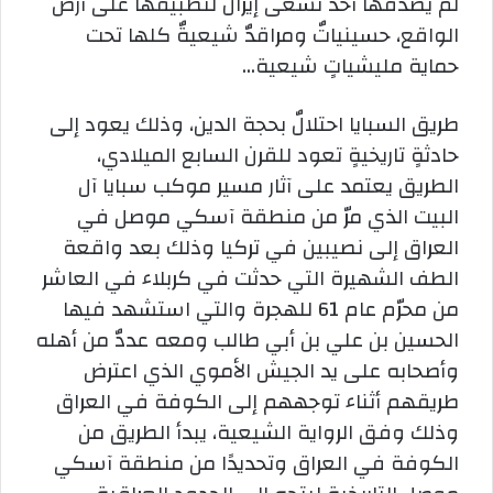
لم يصدقها أحد تسعى إيران لتطبيقها على
أرض
الواقع، حسينياتٌ ومراقدٌ شيعيةٌ كلها تحت
حماية مليشياتٍ شيعية…
طريق السبايا احتلالٌ بحجة الدين، وذلك يعود إلى
حادثةٍ تاريخيةٍ تعود للقرن السابع الميلادي،
الطريق يعتمد على آثار مسير موكب سبايا آل
البيت الذي مرّ من منطقة آسكي موصل في
العراق إلى نصيبين في تركيا وذلك بعد واقعة
الطف الشهيرة التي حدثت في كربلاء في العاشر
من محرّم عام 61 للهجرة والتي استشهد فيها
الحسين بن علي بن أبي طالب ومعه عددٌ من أهله
وأصحابه على يد الجيش الأموي الذي اعترض
طريقهم أثناء توجههم إلى الكوفة في العراق
وذلك وفق الرواية الشيعية، يبدأ الطريق من
الكوفة في العراق وتحديدًا من منطقة آسكي