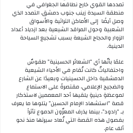
تمددها القوي خارج نطاقها الجغرافي في
منطقة السيدة زينب جنوب دمشق، التمدد الذي
وصل أيضًا إلى الأماكن التراثية والأسواق
الشعبية وحول المراقد الشيعية بعد ازدياد أعداد
الزوار والحجاج الشيعة بسبب تشجيع السياحة
الدينية.
علمًا بأنّها أي “الشعائر الحسينية” طقوسٌ
واحتفالياتٌ كانت تُقام في الأحياء الشيعية
الدمشقية داخل الحسينيات وبعيدًا عن الشارع
والضجيج الإعلامي، مقتصرةً على الاستماع
لموعظةٍ دينيةٍ يلقيها أحد المعممين لاستذكار
قصة “استشهاد الإمام الحسين” يتلوها ما يعرف
بـ “رادود”، بينما يذرف المعزّون الدموع تأثراً
بفصول هذه القصة التي تُعاد سيرتها منذ نحو
ألف عام.