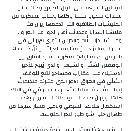
لتوطين الشيعة على طول الطريق وذلك خلال
سنواتٍ قصيرةٍ فقط وكلها بحمايةٍ عسكريةٍ من
المليشيات الطائفية التي تدعمها إيران مثل
مليشيا السرايا وعصائب أهل الحق في العراق،
ومليشيا حزب الله والحرس الثوري الإيراني في
سوريا، وما يزيد من مخاوف العراقيين أنّ ذلك جاء
بالتزامن مع محاولاتٍ متكررةٍ لتنفيذ اتفاقٍ بين
الوقفين السُنّي والشيعي والذي يُبيح للأخير
الاستيلاء على عقاراتٍ ومساجدٍ تتبع للوقف
السُنّي في العراق، الأمر الذي اعتبرته منظماتٌ
إسلاميةٌ عدة عمليات تغييرٍ ديموغرافيٍ في البلاد
كلها، وإيران تدفع لتنفيذ ذلك المشروع بهدف
استكمال هلالها الشيعي وتأمين مسار سيرها من
طهران حتى شواطئ البحر المتوسط.
المشروع هذا سيتحول من خطةٍ دينيةٍ تاريخيةٍ إلى