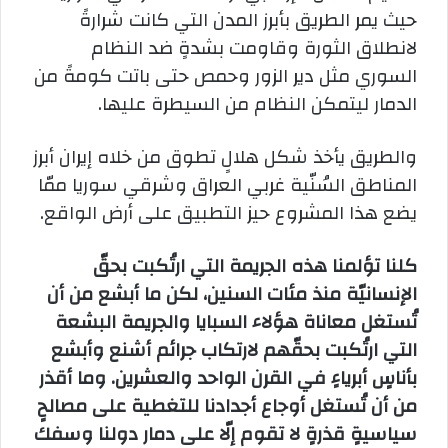
حيث يمر الطريق بأبرز المدن التي كانت شرارةً
لانطلاق الثورة وقاومت بشدةٍ ضد النظام
السوري مثل دير الزور وحمص حتى باتت كومةً من
الدمار ليتمكن النظام من السيطرة عليها.
والطريق يأخذ شكل هلالٍ تطوق من خلاه إيران أبرز
المناطق السُنّية غربي العراق وشرقي سوريا ممّا
يضع هذا المشروع حيز التطبيق على أرض الواقع.
كلنا تؤلمنا هذه الجريمة التي ارتُكبت بحقّ
الإنسانيّة منذ مئات السنين، لكن ما أبشع من أن
تُستغل معاناة هؤلاء السبايا والجريمة البشعة
التي ارتُكبت بحقّهم لارتكاب جرائم أشنع وأبشع
بأناسٍ أبرياءٍ في القرن الواحد والعشرين. وما أقذر
من أن تُستغل أوجاع أجدادنا للتغطية على مصالحٍ
سياسيةٍ قذرةٍ لا تقوم إلّا على دمار دولنا وسفك