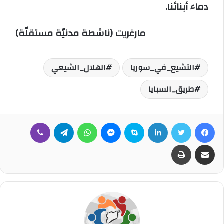
دماء أبنائن
ا
.
مارغريت (ناشطة مدنيّة مستقلّة)
التشيع_في_سوريا
الهلال_الشيعي
طريق_السبايا
فيسبوك
تويتر
لينكدإن
سكايب
ماسنجر
واتساب
تيلقرام
ڤايبر
مشاركة عبر البريد
طباعة