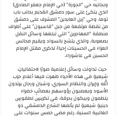
وبجانبه حي “الجورة” (حي الإمام جعفر الصادق)
الذي يتكئ على سور دمشق القديم بجانب باب
توما، وحي “زين العابدين” المشرف على دمشق
من نقطة مرتفعة من جبل “قاسيون” على أطراف
منطقة “المهاجرين” التي تبلغها وسائل النقل
بصعوبة، والذي يتشح بالسواد ويقيم مجالس
العزاء في الحسينات إحياءً لذكرى مقتل الإمام
الحسين في عاشوراء.
حيث تداولت وسائل إعلامية صورًا لاحتفالياتٍ
شيعيةٍ في هذه الأحياء ظهرت فيها أعلام حزب
الله وإيران والنظام السوري، وشبان ورجال يرتدون
الأسود ويعصبون رؤوسهم بعصائبٍ خضراء
يلطمون ويبكون بحرقة، في تكريسٍ لطقوسٍ
دينيةٍ شيعيةٍ لم يألفها الشارع الدمشقي ذو
الغالبية السنية، رغم مضي خمس سنوات على