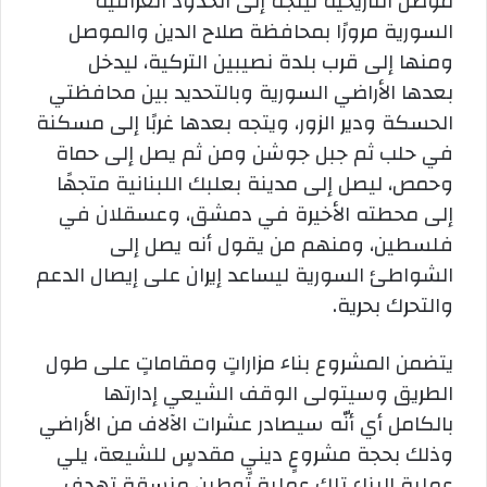
موصل التاريخية ليتجه إلى الحدود العراقية
السورية مرورًا بمحافظة صلاح الدين والموصل
ومنها إلى قرب بلدة نصيبين التركية، ليدخل
بعدها الأراضي السورية وبالتحديد بين محافظتي
الحسكة ودير الزور، ويتجه بعدها غربًا إلى مسكنة
في حلب ثم جبل جوشن ومن ثم يصل إلى حماة
وحمص، ليصل إلى مدينة بعلبك اللبنانية متجهًا
إلى محطته الأخيرة في دمشق، وعسقلان في
فلسطين، ومنهم من يقول أنه يصل إلى
الشواطئ السورية ليساعد إيران على إيصال الدعم
والتحرك بحرية.
يتضمن المشروع بناء مزاراتٍ ومقاماتٍ على طول
الطريق وسيتولى الوقف الشيعي إدارتها
بالكامل أي أنّه سيصادر عشرات الآلاف من الأراضي
وذلك بحجة مشروعٍ دينيٍ مقدسٍ للشيعة، يلي
عملية البناء تلك عملية توطينٍ منسقةٍ تهدف