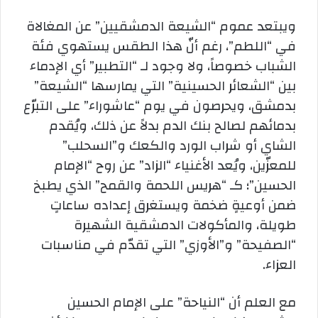
ويبتعد عموم “الشيعة الدمشقيين” عن المغالاة
في “اللطم”، رغم أنّ هذا الطقس يستهوي فئة
الشباب خصوصاً، ولا وجود لـ “التطبير” أي الإدماء
بين “الشعائر الحسينية” التي يمارسها “الشيعة”
بدمشق، ويحرصون في يوم “عاشوراء” على التبرّع
بدمائهم لصالح بنك الدم بدلاً عن ذلك، ويُقدم
الشاي أو شراب الورد والكعك و”السحلب”
للمعزّين، ويُعد الأغنياء “الزاد” عن روح “الإمام
الحسين”؛ كـ “هريس اللحمة والقمح” الذي يطبخ
ضمن أوعيةٍ ضخمة ويستغرق إعداده ساعاتٍ
طويلة، والمأكولات الدمشقية الشهيرة
“الصفيحة” و”الأوزي” التي تقدّم في مناسبات
العزاء.
مع العلم أن “النياحة” على الإمام الحسين