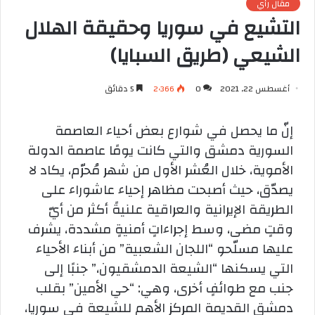
مقال رأي
التشيع في سوريا وحقيقة الهلال
الشيعي (طريق السبايا)
أغسطس 22, 2021
0
2٬366
5 دقائق
إنّ ما يحصل في شوارع بعض أحياء العاصمة
السورية دمشق والتي كانت يومًا عاصمة الدولة
الأموية، خلال العُشر الأول من شهر مُحرّم، يكاد لا
يصدّق، حيث أصبحت مظاهر إحياء عاشوراء على
الطريقة الإيرانية والعراقية علنيةً أكثر من أيّ
وقتٍ مضى، وسط إجراءاتٍ أمنيةٍ مشددة، يشرف
عليها مسلّحو “اللجان الشعبية” من أبناء الأحياء
التي يسكنها “الشيعة الدمشقيون،” جنبًا إلى
جنب مع طوائفٍ أخرى، وهي: “حي الأمين” بقلب
دمشق القديمة المركز الأهم للشيعة في سوريا،