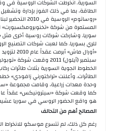
السورية.
انخرطت الشركات الروسية في وق
الطاقة، بما في ذلك الفوز بإدارة وتشغيل
«روساتوم» الروسية
المستمرة من شركة «تخنوبرومكسبورت» الر
سوريا.
وشاركت شركات روسية أخرى مثل «
للري بسوريا.
كما لعبت شركات التصنيع الرو
«أورال ماش»
سبتمبر (أيلول) 2011 وقعت ش
الطائرات.
وأعلنت «تراكتورني زافودي» خطط
وحدة معدات زراعية، وقامت مجموعة «سينار
كما وقعت شركة «سيترونيكس» عقداً عام 2008 لتشييد شبكة لا سلكية لسور
هو واقع الحضور الروسي في سوريا عشية ان
المصالح أهم من التحالف
رغم كل ذلك، لم تتسرع موسكو للانخراط ا