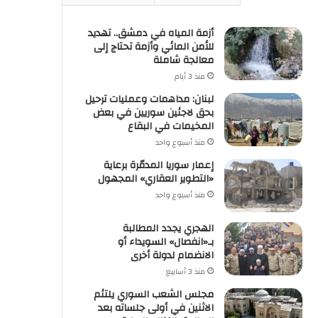
أزمة المياه في دمشق.. تهديد
للأمن المائي وأزمة تحتاج إلى
معالجة شاملة
منذ 3 أيام
لبنان: مداهمات وعمليات ترحيل
بحق لاجئين سوريين في بعض
المخيمات في البقاع
منذ أسبوع واحد
إعمار سوريا المدمّرة برعاية
«التطوير العقاري» المجهول
منذ أسبوع واحد
الهجري يجدد المطالبة
بـ«انفصال» السويداء أو
الانضمام لدولة أخرى
منذ 3 أسابيع
مجلس الشعب السوري يلتئم
الاثنين في أولى جلساته بعد