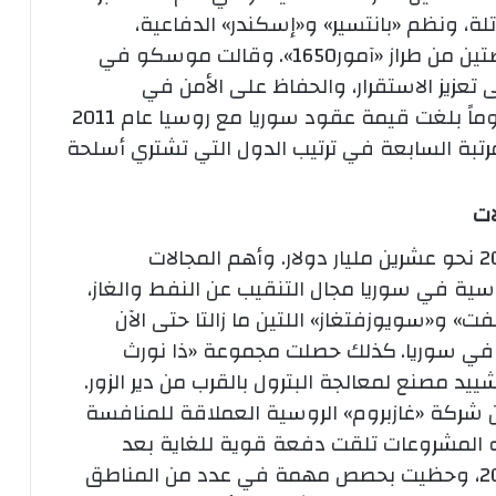
 لشراء طائرات «ميغ 29» المقاتلة، ونظم «بانتسير» و«إسكندر» الدفاعية،
وقالت موسكو في
تعزيز الاستقرار، والحفاظ على الأمن في
وعموماً بلغت قيمة عقود سوريا مع روسيا عام 2011
لمرتبة السابعة في ترتيب الدول التي تشتري أسلحة
ات
بلغت استثمارات روسيا في سوريا عام 2009 نحو عشرين مليار دولار. وأهم المجالات
وسية في سوريا مجال التنقيب عن النفط والغاز،
فت» و«سويوزفتغاز» اللتين ما زالتا حتى الآن
في سوريا.
كذلك حصلت مجموعة «ذا نورث
ن غروب» على مناقصة عام 2008 لتشييد مصنع لمعالجة البترول بالقرب من دير الزور.
ركة «غازبروم» الروسية العملاقة للمنافسة
المشروعات تلقت دفعة قوية للغاية بعد
التدخل الروسي المباشر في سوريا في 2015، وحظيت بحصص مهمة في عدد من المناطق