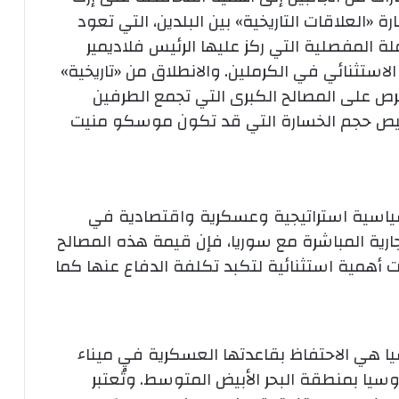
رة «العلاقات التاريخية» بين البلدين، التي تعود
تها الأولى إلى العام 1944، الجملة المفصلية التي ركز عليها الرئيس فلاديمير
استثنائي في الكرملين.
والانطلاق من «تاريخية»
رص على المصالح الكبرى التي تجمع الطرفين
ليص حجم الخسارة التي قد تكون موسكو منيت
ياسية استراتيجية وعسكرية واقتصادية في
ارية المباشرة مع سوريا، فإن قيمة هذه المصالح
أهمية استثنائية لتكبد تكلفة الدفاع عنها كما
ا هي الاحتفاظ بقاعدتها العسكرية في ميناء
ا بمنطقة البحر الأبيض المتوسط.
وتُعتبر