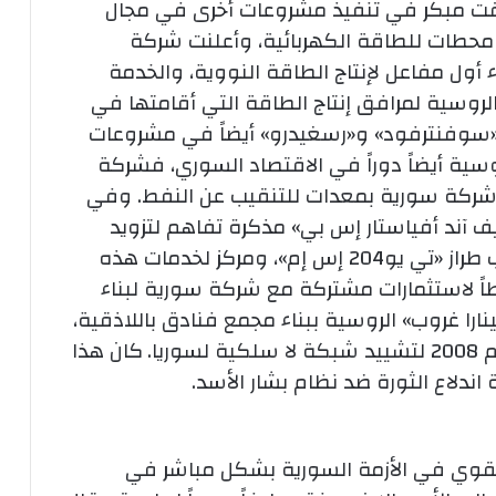
ت مبكر في تنفيذ مشروعات أخرى في مجال
 محطات للطاقة الكهربائية، وأعلنت شركة
 في 2010 التحضير لبناء أول مفاعل لإنتاج الطاقة النووية، والخدمة
وسية لمرافق إنتاج الطاقة التي أقامتها في
سوفنترفود» و«رسغيدرو» أيضاً في مشروعات
سية أيضاً دوراً في الاقتصاد السوري، فشركة
 أبرمت عقداً عام 2010 لتزويد شركة سورية بمعدات للتنقيب عن النفط. وفي
ركة «توبوليف آند أفياستار إس بي» مذكرة تفاهم لتزويد
الخطوط الجوية السورية بثلاث طائرات ركاب طراز «تي يو204 إس إم»، ومركز لخدمات هذه
اً لاستثمارات مشتركة مع شركة سورية لبناء
ا غروب» الروسية ببناء مجمع فنادق باللاذقية،
يا.
كان هذا
دلاع الثورة ضد نظام بشار الأسد.
لقوي في الأزمة السورية بشكل مباشر في