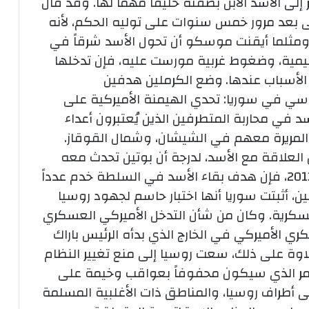
ى الأسد الابن بصفته حليفاً مهماً لها. وقد قال
ولى بعد مرور خمس سنوات على توليه الحكم، لأنه
مثلما أيقنت موسكو أن تحول الأسد شرقاً في
يمية، وضغوط غربية مورست عليه، فإن تدخلها
لأسباب عندها.
وضع الكرملين هدفين
وسي في سوريا: تحدي الهيمنة الأميركية على
 في محاربة المتطرفين الذين يُعتبرون أعداء
بة المريرة معهم في الشيشان، وشمال القوقاز.
العلاقة مع الأسد، لدرجة أن بوتين تحدث معه
هاتفياً للمرة الأولى بعد اندلاع الأزمة في 2013، فإن هدف بقاء الأسد في السلطة خدم عدداً
، أثبتت سوريا أنها اختبار حاسم لجهود روسيا
عسكرية. وكان من شأن التدخل الأميركي العسكري
ي الأميركي في الخارج الذي بدأه الرئيس باراك
علاوة على ذلك، سعت روسيا إلى منع تغيير النظام
أمر الذي سيكون محفوفاً بعواقب وخيمة على
ى أطراف روسيا، والمناطق ذات الأغلبية المسلمة