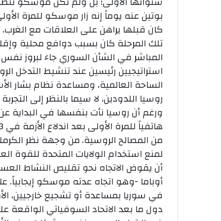
سنواتها الأولى؛ بل ولم تكن موسكو تنظر إل
بوتين عنه يوماً إنه زار موسكو للمرة الأ
كان قبلها يراهن على العلاقات مع الغرب.
و
تلك المرحلة كان بسبب دوافع محلية وإقل
المباشر في الشأن السوري جاء لبروز نفس ا
استراتيجيين رئيسين عند تنشيط التدخل الر
الساحة العالمية، ومساعدة نظام بشار الأسد
روسيا اللدودين، لا سيما بالنظر إلى التجر
ورغم أن روسيا نأت بنفسها في البداية عن 
من المصالح الروسية.
من وجهة نظر الكرملين
لمنع استخدام الولايات المتحدة للقوة ال
أن يقوض الاتجاه نحو تقليص النشاط العسكر
أوباما -وهو اتجاه عدته موسكو إيجابياً. 
في سوريا بمساعدة أو تشجيع خارجيين، ال
دول ما بعد الاتحاد السوفياتي الواقعة عل