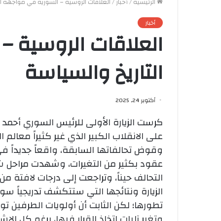
الرئيسية
/
أخبار
/
العلاقات الروسية – السورية في مواجهة ال
أخبار
العلاقات الروسية –
التاريخ والسياسة
أكتوبر 24, 2025
كرست الزيارة الأولى للرئيس السوري أحمد
على الانقلاب الكبير الذي غير كثيراً معالم
وقوض تحالفاتها السابقة، واقعاً جديداً 
عقود بكثير من التغيرات، وشهدت مراحل
التحالف حيناً، وتراجعت إلى درجات لافتة من
الزيارة ونتائجها التي ستتكشف تدريجياً س
تطورها؛ لكن الثابت أن أولويات الطرفين تو
وتغير آليات اتخاذ القرار فيها، برغم كل ال