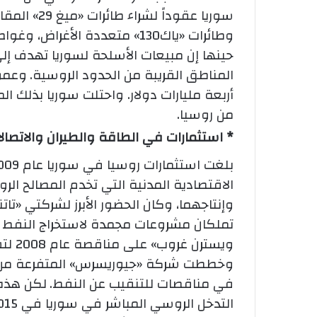
سوريا عقوداً
وطائرات «ياك130» متعددة الأغراض، وغواصتين من طراز «آمور1650».
حينها إن مبيعات الأسلحة لسوريا تهدف إلى 
المناطق القريبة من الحدود الروسية.
أربعة مليارات دولار. واحتلت سوريا بذلك ا
من روسيا.
* استثمارات في الطاقة والطيران والاتصال
الاقتصادية المدنية التي تخدم المصالح الر
وإنتاجهما، وكان الحضور الأبرز لشركتي «تاتن
تملكان مشروعات مجمدة لاستخراج النفط 
ويستر
وخططت شركة «جيوريسرس» المتفرعة من ش
في مناقصات للتنقيب عن النفط.
لكن هذه 