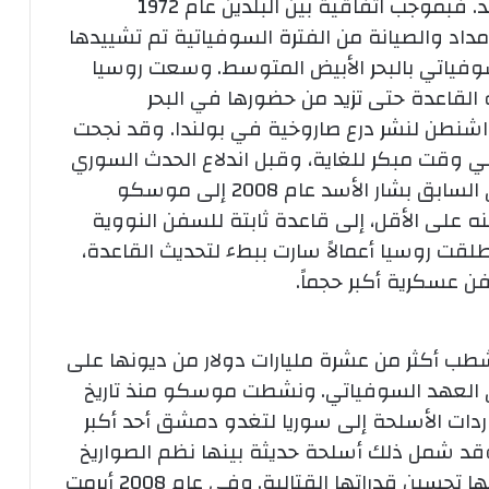
القاعدة مرفقاً روسياً استراتيجياً طويل الأمد. فبموجب اتفاقية بين البلدين عام 1972
د والصيانة من الفترة السوفياتية تم تشييدها
سوفياتي بالبحر الأبيض المتوسط.
وسعت روسيا
لقاعدة حتى تزيد من حضورها في البحر
نطن لنشر درع صاروخية في بولندا. وقد نجحت
قت مبكر للغاية، وقبل اندلاع الحدث السوري
الكبير بسنوات. وخلال زيارة للرئيس السوري السابق بشار الأسد عام 2008 إلى موسكو
 على الأقل، إلى قاعدة ثابتة للسفن النووية
نذ 2009 أطلقت روسيا أعمالاً سارت ببطء لتحديث القاعدة،
 عسكرية أكبر حجماً.
طب أكثر من عشرة مليارات دولار من ديونها على
ونشطت موسكو منذ تاريخ
دات الأسلحة إلى سوريا لتغدو دمشق أحد أكبر
قد شمل ذلك أسلحة حديثة بينها نظم الصواريخ
ا تحسين قدراتها القتالية.
وفي عام 2008 أبرمت