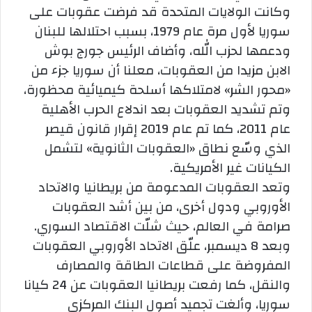
وكانت الولايات المتحدة قد فرضت عقوبات على
سوريا لأول مرة عام 1979، بسبب احتلالها للبنان
ودعمها لحزب الله، وأضاف الرئيس جورج بوش
الابن مزيدا من العقوبات، معلنا أن سوريا جزء من
«محور الشر» لامتلاكها أسلحة كيميائية محظورة،
وتم تشديد العقوبات بعد اندلاع الحرب الأهلية
عام 2011، كما تم عام 2019 إقرار قانون قيصر
الذي وسّع نطاق «العقوبات الثانوية» لتشمل
الكيانات غير الأمريكية.
وتعد العقوبات المدعومة من بريطانيا والاتحاد
الأوروبي ودول أخرى، من بين أشد العقوبات
صرامة في العالم، حيث شلّت الاقتصاد السوري.
وبعد 8 ديسمبر، علّق الاتحاد الأوروبي العقوبات
المفروضة على قطاعات الطاقة والمصارف
والنقل، كما رفعت بريطانيا العقوبات عن 24 كيانا
سوريا، وألغت تجميد أصول البنك المركزي