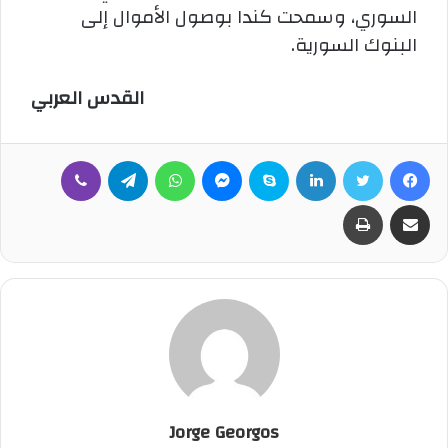
السوري، وسمحت كندا بوصول الأموال إلى
البنوك السورية.
القدس العربي
فيسبوك
تويتر
لينكدإن
سكايب
ماسنجر
واتساب
تيلقرام
ڤايبر
مشاركة عبر البريد
طباعة
Jorge Georgos