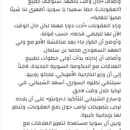
وأضاف «حان وقت تألقها. سنوقف جميع
(العقوبات). حظا سعيدا يا سوريا، أظهري لنا شيئا
مميزا للغاية».
وزاد العقوبات «أدت دورا مهما لكن حان الوقت
الآن لها للمضي قدما»، حسب قوله.
وأوضح أن القرار جاء بعد مناقشة الأمر مع ولي
العهد السعودي محمد بن سلمان.
وأضاف أن إدارته بدأت أولى خطوات تطبيع
العلاقات مع الحكومة السورية الجديدة، لافتاً
إلى أن وزير الخارجية الأمريكي، ماركو روبيو،
سيلتقي نظيره السوري، أسعد الشيباني، في
تركيا خلال وقت لاحق.
وسارع الشيباني للتأكيد لـ«رويترز» على أن بلاده
ترحب بتصريحات ترامب حول رفع العقوبات، وتنظر
لها بإيجابية كبيرة.
وبين أن سوريا مستعدة لتعزيز العلاقات مع