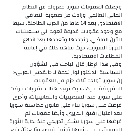
وجعلت العقوبات سوريا معزولة عن النظام
المالي العالمي وزادت من صعوبة التعافي
الاقتصادي بعد 14 عاما من الحرب الطاحنة، سيما
مع وجود عقوبات قديمة تعود الى سبعينيات
القرن الماضي، وتجددها وتعددها بعد اندلاع
الثورة السورية، حيث ساهم ذلك في إعاقة
القطاعات الاقتصادية.
وفي هذا الإطار قال الباحث في الشؤون
السياسية الدكتور نوار نجمة لـ «القدس العربي»:
إن سوريا تواجه ثلاث حزم من العقوبات
المفروضة عليها، حيث توجد هناك عقوبات فرضت
على سوريا منذ السبعينيات والثمانينيات، وأخرى
فرضت على سوريا بناء على قانون محاسبة سوريا
بعد اغتيال رفيق الحريري، وأيضا عقوبات تم
فرضها على سوريا بشكل تدريجي منذ بداية الثورة
السورية، وعلى رأسها قانون قيصر. وتابع: أن رفع