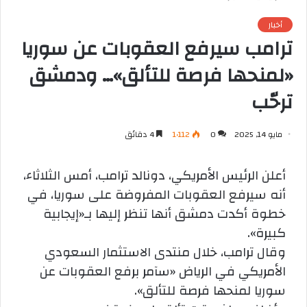
أخبار
ترامب سيرفع العقوبات عن سوريا
«لمنحها فرصة للتألق»… ودمشق
ترحّب
مايو 14, 2025
0
1٬112
4 دقائق
أعلن الرئيس الأمريكي، دونالد ترامب، أمس الثلاثاء،
أنه سيرفع العقوبات المفروضة على سوريا، في
خطوة أكدت دمشق أنها تنظر إليها بـ«إيجابية
كبيرة».
وقال ترامب، خلال منتدى الاستثمار السعودي
الأمريكي في الرياض «سآمر برفع العقوبات عن
سوريا لمنحها فرصة للتألق».