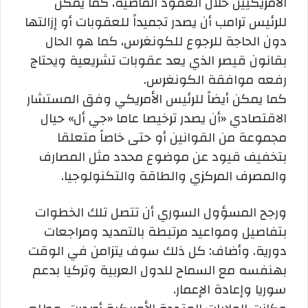
الأمريكيين خلال العقود الماضية، كما يمكن
للرئيس ترامب أن يصدر تجميداً للعقوبات أو إزالتها
دون الحاجة للرجوع للكونغرس، كما هو الحال
بقانون قيصر الذي يعد عقوبات تشريعية ويحتاج
رفعه موافقة الكونغرس.
كما يمكن أيضاً للرئيس الأمريكي وفق المستشار
الاقتصادي «أن يصدر ترخيصا عاما «جي أل» حيال
مجموعة من القوانين أو حتى خاصاً متعلقا
بتخفيف قيود عن موضوع محدد مثل المصارف
والمصرف المركزي والطاقة والتكنولوجيا.
ورجح المسؤول السوري أن تتصل تلك الخطوات
بتفاصيل ومواعيد مرتبطة بالتمديد ومراجعات
دورية. وأضاف: كل ذلك سوف يتزامن في الوقت
بهنفسه مع السماح للدول العربية وتركيا بدعم
سوريا وإعادة الإعمار.