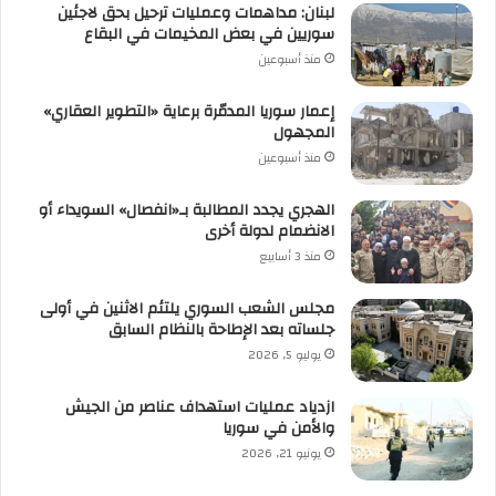
لبنان: مداهمات وعمليات ترحيل بحق لاجئين
سوريين في بعض المخيمات في البقاع
منذ أسبوعين
إعمار سوريا المدمّرة برعاية «التطوير العقاري»
المجهول
منذ أسبوعين
الهجري يجدد المطالبة بـ«انفصال» السويداء أو
الانضمام لدولة أخرى
منذ 3 أسابيع
مجلس الشعب السوري يلتئم الاثنين في أولى
جلساته بعد الإطاحة بالنظام السابق
يوليو 5, 2026
ازدياد عمليات استهداف عناصر من الجيش
والأمن في سوريا
يونيو 21, 2026