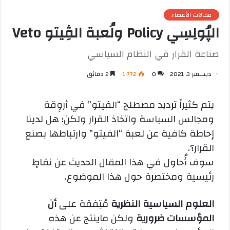
مقالات الأعضاء
الپُولِسِي Policy ولُعبة الڤِيتو Veto
صناعة القرار في النظام السياسي
ديسمبر 3, 2021
0
1٬772
2 دقائق
يتم كثيراً ترديد مصطلح “الفيتو” في أروِقة
ومجالس السياسة واتخاذ القرار ولكن؛ هل لدينا
إحاطة كافية عن لعبة “الفيتو” وارتباطها بصنع
القرار؟.
سوف أُحاول في هذا المقال الحديث عن نقاطٍ
رئيسية ومختصرة حول هذا الموضوع.
العلوم السياسية النظرية
مُتِفقة على
أن
المؤسسات ضرورية
ولكن ماينتج عن هذه