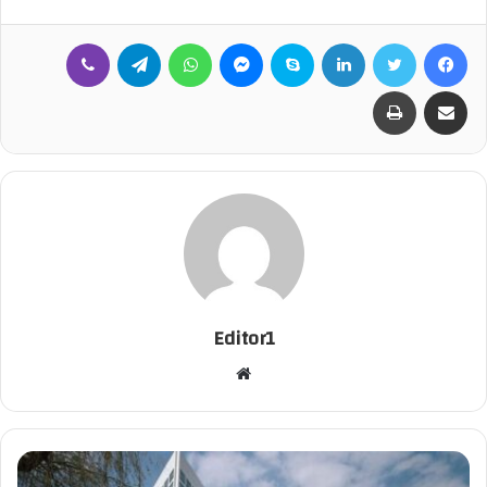
فيسبوك
تويتر
لينكدإن
سكايب
ماسنجر
واتساب
تيلقرام
ڤايبر
مشاركة عبر البريد
طباعة
Editor1
م
و
ق
ع
ا