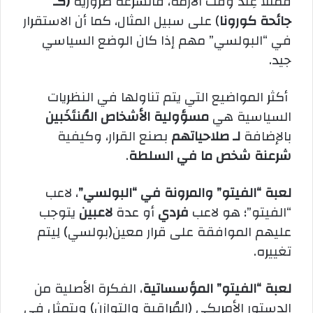
فمثلاً عِند وقت الأزمة، فالسرعة ضرورية
(كـ
جائحة كورونا
) على سبيل المثال، كما أن الاستقرار
في “البولسي” مهم إذا كان الوضع السياسي
جيد.
أكثر المواضيع التي يتم تناولها في النظريات
السياسية هي
مسؤولية الأشخاص المُنتَخَبين
بالإضافة
لـ صلاحياتهم
بصنع القرار، وكيفية
شرعنة شخص ما في السلطة
.
لعبة “الفيتو” والمرونة في “البولسي”
، لاعب
“الفيتو”؛ هو لاعب
فردي
أو عدة
لاعبين
يتوجب
عليهم الموافقة على قرار معين(بولسي) لِيتم
تغييره.
لعبة “الفيتو” المؤسساتية
، الفكرة الأصلية من
الدستور الأمريكي (المُراقبة والتوازن) ويتمثل في