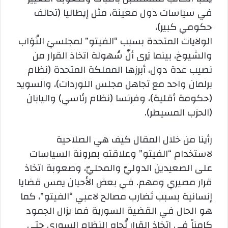
في سياسات دول معينة، مثل إيطاليا (تحالف
حكومي كبير)،
الولايات المتحدة بسبب “الفيتو” لمجلسيَ النُوَاب
والشيوخ، بينما يَرى أنّ سُهولة اتخاذ القرار من
نصيب عدة دول، أبرزها المملكة المتحدة (نظام
برلمان واحد مع تجاهل مجلس اللوردات)، والسويد
(حكومة أقلية)، وفرنسا (نظام رئاسي) واليابان
(الحزب المسيطر).
رأينا من خلال المقال كيف هي الصلاحية
لاستخدام “الفيتو” وعلاقتهِ بمرونة السياسات
على الصعيدين الدوليّ والمحليّ، وصعوبة اتخاذ
قرار مصيري ومهم. في بعض الأحيان يمس قضايا
إنسانية بسبب تَضارب مصالح لاعبي “الفيتو”،
كما
هو الحال في القضية السورية فما يزال الجمود
كامناً في اتخاذ القرار تُجاه النظام السوري حتى