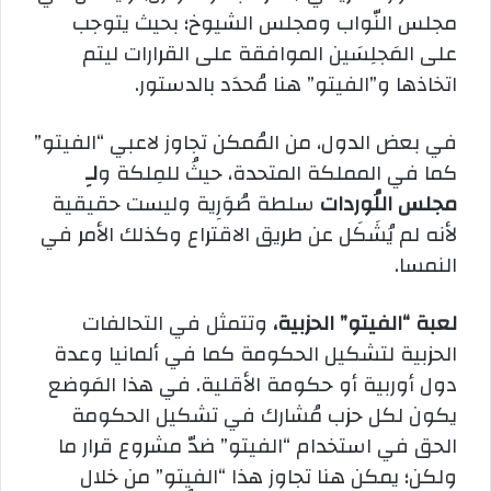
مجلس النّواب ومجلس الشيوخ؛ بحيث يتوجب
على المَجلِسَين الموافقة على القرارات ليتم
اتخاذها و”الفيتو” هنا مُحدَد بالدستور.
في بعض الدول، من المُمكن تجاوز لاعبي “الفيتو”
كما في المملكة المتحدة، حيثُ للمِلكة و
لـِ
مجلس اللُوردات
سلطة صُوَرِية وليست حقيقية
لأنه لم يُشَكَل عن طريق الاقتراع وكذلك الأمر في
النمسا.
لعبة “الفيتو” الحزبية،
وتتمثل في التحالفات
الحزبية لتشكيل الحكومة كما في ألمانيا وعدة
دول أوربية أو حكومة الأقلية. في هذا المَوضع
يكون لكل حزب مُشارك في تشكيل الحكومة
الحق في استخدام “الفيتو” ضدّ مشروع قرار ما
ولكن؛ يمكن هنا تجاوز هذا “الفيتو” من خلال