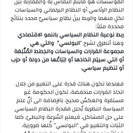
المؤسسات هو مايتم النقاش به والمقارنة بين
النظام الرئاسي أو النظام البرلماني والسياسات
لكلٍ منهما والربط بينَ نظامٍ سياسيّ محدد بنتائج
محددة مثلاً:
ربط نوعية النظام السياسي بالنمو الاقتصادي
وهنا أتطرق لشرح “
البولسي” والتي هي
مجموعة القرارات والسياسات والخِطط المُتّبَعَة
أو التي سيتِم اتخاذها أو اتِبَاعُها من دولة أو حزب
أو تنظيم سياسي.
فعِندما تكون هناك قدرة على التغيير من خِلال
اتخاذ القرارات منخفضة، تكون الحكومة غير
مستقرة والعكسُ صحيح، بالإضافة الى أنّ علم
السِياسة النظرية يُحلِل مَقدرة النِظام السياسي
على حل المشاكل، فَيعتبِر السُرعة والبطئ، كما
الثبَات والتغيير في “البولسي” كُلها ضرورية،