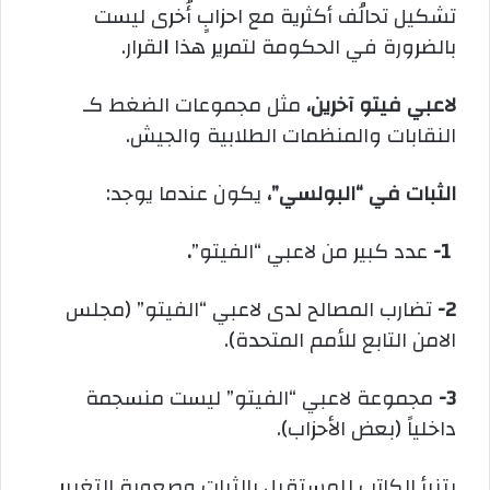
تشكيل تحالُف أكثرية مع احزابٍ أُخرى ليست
بالضرورة في الحكومة لتمرير هذا
ا
لقرار.
لاعبي فيتو آخرين،
مثل مجموعات الضغط كـ
النقابات والمنظمات الطلابية والجيش.
الثبات في “البولسي”،
يكون عندما يوجد:
1-
عدد كبير من لاعبي “الفيتو”
.
2-
تضارب المصالح لدى لاعبي “الفيتو” (مجلس
الامن التابع للأمم المتحدة).
3-
مجموعة لاعبي “الفيتو” ليست منسجمة
داخلياً (بعض الأحزاب).
يتنبأ الكاتب للمستقبل بالثبات وصعوبة التغيير