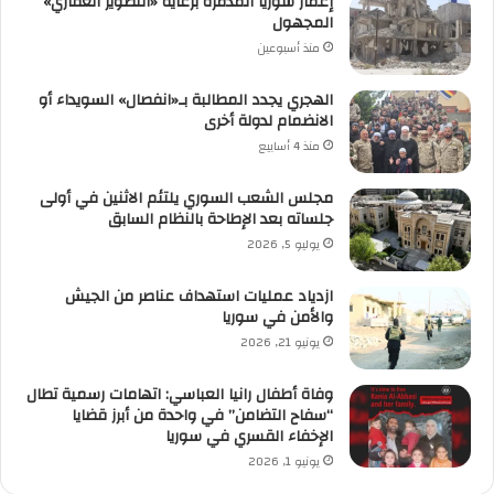
إعمار سوريا المدمّرة برعاية «التطوير العقاري»
المجهول
منذ أسبوعين
الهجري يجدد المطالبة بـ«انفصال» السويداء أو
الانضمام لدولة أخرى
منذ 4 أسابيع
مجلس الشعب السوري يلتئم الاثنين في أولى
جلساته بعد الإطاحة بالنظام السابق
يوليو 5, 2026
ازدياد عمليات استهداف عناصر من الجيش
والأمن في سوريا
يونيو 21, 2026
وفاة أطفال رانيا العباسي: اتهامات رسمية تطال
“سفاح التضامن” في واحدة من أبرز قضايا
الإخفاء القسري في سوريا
يونيو 1, 2026