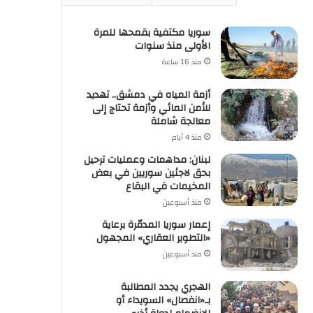
سوريا مكتفية بقمحها للمرة
الأولى منذ سنوات
منذ 16 ساعة
أزمة المياه في دمشق.. تهديد
للأمن المائي وأزمة تحتاج إلى
معالجة شاملة
منذ 4 أيام
لبنان: مداهمات وعمليات ترحيل
بحق لاجئين سوريين في بعض
المخيمات في البقاع
منذ أسبوعين
إعمار سوريا المدمّرة برعاية
«التطوير العقاري» المجهول
منذ أسبوعين
الهجري يجدد المطالبة
بـ«انفصال» السويداء أو