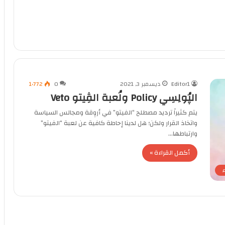
Editor1
ديسمبر 3, 2021
0
1٬772
الپُولِسِي Policy ولُعبة الڤِيتو Veto
يتم كثيراً ترديد مصطلح “الفيتو” في أروِقة ومجالس السياسة
واتخاذ القرار ولكن؛ هل لدينا إحاطة كافية عن لعبة “الفيتو”
وارتباطها…
أكمل القراءة »