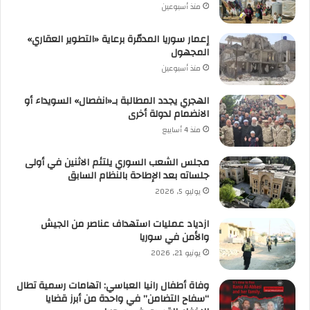
منذ أسبوعين
إعمار سوريا المدمّرة برعاية «التطوير العقاري»
المجهول
منذ أسبوعين
الهجري يجدد المطالبة بـ«انفصال» السويداء أو
الانضمام لدولة أخرى
منذ 4 أسابيع
مجلس الشعب السوري يلتئم الاثنين في أولى
جلساته بعد الإطاحة بالنظام السابق
يوليو 5, 2026
ازدياد عمليات استهداف عناصر من الجيش
والأمن في سوريا
يونيو 21, 2026
وفاة أطفال رانيا العباسي: اتهامات رسمية تطال
“سفاح التضامن” في واحدة من أبرز قضايا