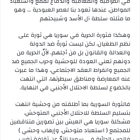
في المراقبة والمعاقبة والدفاع لقمع واستعباد
المواطن، عندها تعود بنا لعصر العبودية … وهو
ما مثلته سلطة آل الأسد وشبيحتهم
وهكذا فثورة الحرية في سوريا هي ثورة على
نظم الطغيان، لكن ليست ثورةً ضد الدولة
والعدالة والقانون بل من أجلهم، لأنّ الحرية من
دونهم تعني العودة للوحشية وحرب الجميع ضد
الجميع وانفراط العقد الاجتماعي، وهذا ما عبرت
عنه المعارضة ومناطق سيطرتها، التي انتهت
بالخضوع لسلطة الاحتلال الأجنبي في النهاية.
فالثورة السورية بما أطلقته من وحشية انتهت
بتسليم السلطة للاحتلال الأجنبي المتوحش،
مشكلة سوريا هي العيش بين تصورين متناقضين
للمجتمع ( استعباد متوحش، وإرهاب وحشي )
فالحرب الدائرة في سوريا ناتجٌ عن ثقافة تغيب