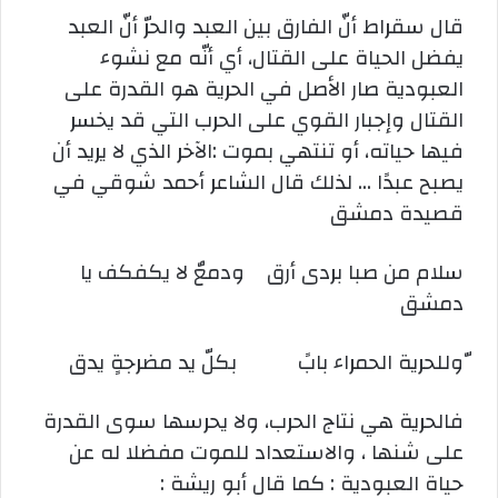
قال سقراط أنّ الفارق بين العبد والحرّ أنّ العبد
يفضل الحياة على القتال، أي أنّه مع نشوء
العبودية صار الأصل في الحرية هو القدرة على
القتال وإجبار القوي على الحرب التي قد يخسر
فيها حياته، أو تنتهي بموت :الآخر الذي لا يريد أن
يصبح عبدًا … لذلك قال الشاعر أحمد شوقي في
قصيدة دمشق
سلام من صبا بردى أرق ودمعٌ لا يكفكف يا
دمشق
ّوللحرية الحمراء بابً بكلّ يد مضرجةٍ يدق
فالحرية هي نتاج الحرب، ولا يحرسها سوى القدرة
على شنها ، والاستعداد للموت مفضلا له عن
حياة العبودية : كما قال أبو ريشة :