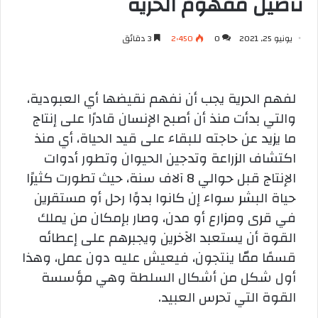
تأصيل مفهوم الحريّة
يونيو 25, 2021
0
2٬450
3 دقائق
لفهم الحرية يجب أن نفهم نقيضها أي العبودية،
والتي بدأت منذ أن أصبح الإنسان قادرًا على إنتاج
ما يزيد عن حاجته للبقاء على قيد الحياة، أي منذ
اكتشاف الزراعة وتدجين الحيوان وتطور أدوات
الإنتاج قبل حوالي 8 آلاف سنة، حيث تطورت كثيرًا
حياة البشر سواء إن كانوا بدوًا رحل أو مستقرين
في قرى ومزارع أو مدن، وصار بإمكان من يملك
القوة أن يستعبد الآخرين ويجبرهم على إعطائه
قسمًا ممّا ينتجون، فيعيش عليه دون عمل، وهذا
أول شكل من أشكال السلطة وهي مؤسسة
القوة التي تحرس العبيد.