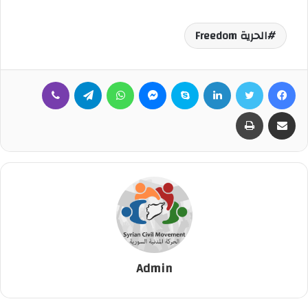
الحرية Freedom
فيسبوك
تويتر
لينكدإن
سكايب
ماسنجر
واتساب
تيلقرام
ڤايبر
مشاركة عبر البريد
طباعة
Admin