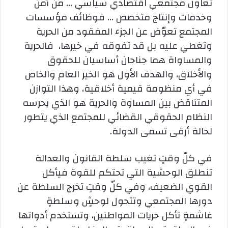
تعاون مجتمعي اقتصادي سياسي … من أمن
وخدمات وإنتاج متخصص … فوظائف مؤسسات
المجتمع تعوّض عن الجزء المفقود من الحرية
وتغطي عليه بل قد تفوقه في خيرها، فالحرية
والمساواة هما جناحان أساسيان للحقوق
والأخلاق، والهدف الأول هو الخير العام والخاص
في أي منظومة قيمية أخلاقية، وهذا التوازن
المتناقض بين المساوة والحرية هو الذي يحرسه
النظام الحقوقي القضائي للمجتمع الذي يتطور
لحالة أرقى تسمى الدولة.
في كلّ وقتٍ تغيب سلطة القانون والعدالة
تنطلق الوحشية التي تحتكم للقوة فيأكل
القوي الضعيف، وفي كلّ وقتٍ تخرج السلطة عن
دورها المجتمعي وتتحول لوحشٍ وسلطةٍ
غاشمةٍ تأكل حريات المواطنين، وتستخدم أدواتها