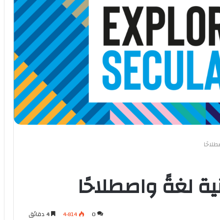
0
4٬814
4 دقائق