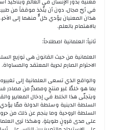
معنية بدور الإنسان في العالم وبتأكيد اس
في أيّ مجال، دون أن يتّخذ موقفاً من طبيع
هذان المعنيان يؤدي كلٌّ منهما إلى الآخر، فا
بالاهتمام بالعلم.
ثانياً: العلمانية اصطلاحاً:
العلمانية من حيث القانون هي توزيع الس
الاحترام الصارم لحرية المعتقد والمساواة.
والواقع الذي تسعى العلمانية إلى تغييره
بما هو خلطٌ غير منتجٍ ومصدرٌ من مصادر فس
ويتجلّى هذا الخلط في إدخال المعايير وال
السلطة الدينية وسلطة الدولة ممّا يؤدي إ
السلطة الروحية وما ينجم عن ذلك من حروبٍ
على مدى قرونٍ طويلةٍ. وهكذا ترى العلمان
على الاستبداد والتمييز بين الناس على أ