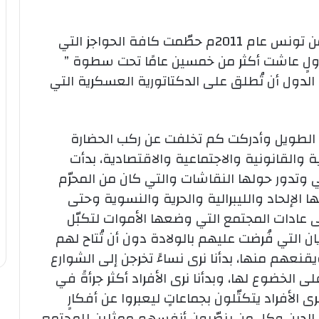
ثورات الربيع العربي التي انطلقت شرارتها من تونس عام 2011م حطّمت كافة الحواجز التي
ولٍ عاشت أكثر من خمسين عامًا تحت سطوة ”
ول أن تُطلق على الدكتاتورية العسكرية التي
الطويل وأدركت كم تخلفت عن ركب الحضارة
 والقانونية والاجتماعية والاقتصادية، بدأت
ي وتدور حولها النقاشات والتي كان من المحرّم
 الإلحاد والليبرالية والحرية والنسوية وحتى
 على عادات المجتمع التي وضعها الأموات لتكبّل
يان التي فُرضت عليهم بالولادة دون أن تُتاح لهم
نعهم منها، بدأنا نرى نساءً تخرجن إلى الشوارع
لى الخضوع لها، وبدأنا نرى الأفراد أكثر جرأةً في
 الأفراد يتكتّلون بجماعاتٍ ليعبروا عن أفكارٍ
ل الدين وكل من ينصّبون أنفسهم ممثلين للمجتمع