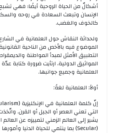
أشكالٌ من الحياة الروحية أيضًا؛ فهي تشبع
الإنسان وتبعث السعادة في روحه والسكو
كالخوف والغضب.
ولحداثة النقاش حول العلمانية في الشارع ا
الموضوع فيه بالأخص من الناحية القانونية، 
التطبيق الأمثل لمبدأ المواطنة والديمق
المواثيق الدولية، ارتأيت ضرورة كتابة عدّة
العلمانية وجميع جوانبها.
أولاً: العلمانية لغةً:
التي تعني العصر أو الجيل أو القرن. واتّخذ
يشير إلى العالم الزمني لتمييزه عن العا
(Secular) بما ينتمي للحياة الدنيا وأ