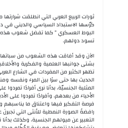
كرّسها الاستبداد السياسي والديني في د
البوط العسكري ” كما تفضل شعوب هذه الد
تسود دولهم.
الآن وقد أفاقت هذه الشعوب من سباتها 
بشتى جوانبها العلمية والفكرية والأخلاقية
تظهر الكثير من المفردات في الشارع العرب
الحديث بها حتى سرًا بين المرء ونفسه ومنها
المثلية الجنسيّة، بدأنا نرى أفرادًا تمردوا
الأحياء من بعدهم، وأفرادًا تمردوا على الأد
فرصة التفكير فيها واعتناق ما يناسبهم ويق
رافضةً الصورة النمطية للأنثى التي تجبرنَ ع
التعبير عن ميولهم الجنسية، وكذلك بدأنا نرى
يتشاركونها تتعارض مع رغبة الحُكّام ورجا