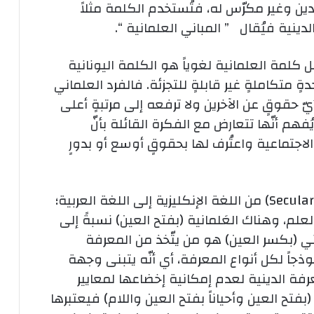
ن وغير مكرّس له، فتُستخدم الكلمة مثلاً
دينية فيُقال ” المباني العلمانية “.
لمة العلمانية لغوياً هو الكلمة اليونانية
دةٍ متكاملةٍ غير قابلةٍ للتجزئة. فالفرد العلماني
ّ حقوقٍ عن الآخرين ولا ترفعه إلى مرتبةٍ أعلى
هم أنّها تتعارض مع الفكرة القائلة بأنّ
جتماعية واعتُرف لها بحقوقٍ أوسع أو بدورٍ
واختلف الباحثون حول ترجمة مصطلح (Secularism) من اللغة الإنكليزية إلى اللغة العربية؛
لعلم، وهناك العَلمانية (بفتح العين) نسبةً إلى
اني (بكسر العين) هو من يتّخذ من المعرفة
ذجاً لكل أنواع المعرفة، أي أنّه يتبنى وجهة
رفة الدينية لعدم إمكانية إخضاعها لمعايير
فتح العين وأحياناً بفتح العين واللام) فيعتبرها