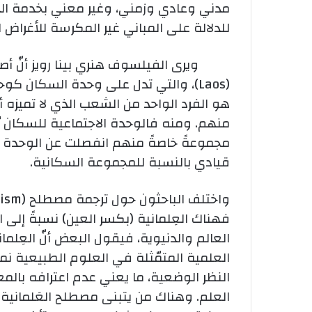
مدني وعادي وزمني، وغير معني بخدمة الدي
للدلالة على المباني غير المكرسة للأغراض ال
ويرى الفيلسوف هنري بينا رويز أنّ أصل ك
(Laos)، والتي تدل على وحدة السكان كوح
هو الفرد الواحد من الشعب الذي لا تميزه أي
منهم. ومنه فالوحدة الاجتماعية للسكان يُف
مجموعةً خاصةً منهم انفصلت عن الوحدة الا
قيادي بالنسبة للمجموعة السكانية.
فهناك العِلمانية (بكسر العين) نسبةً إلى ا
العالم والدنيوية، فيقول البعض أنّ العِلم
العلمية المتمّثلة في العلوم الطبيعية نمو
النظر الوضعية، ما يعني عدم اعترافه بالمع
العلم. وهناك من يتبنى مصطلح العَلمانية (ب