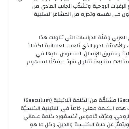
 الرغبات الروحية وتشذّب الجانب المادي من
ن في نفسه وتحرره من المشاعر السلبية
لعربي وقلّة الدراسات التي تناولت هذا
ولأهميّة الدور الذي تلعبه العلمانية لكفالة
راطية وحقوق الإنسان المنصوص عليها في
 مقالات متتابعة تتناول شرحًا مفصّلًا لمفهوم
إنّ كلمة العلمانية في الإنكليزية (Secularism) مشتقّة من الكلمة اللاتينية (Saeculum)
ت هذه الكلمة معنىً خاصاً في اللاتينية الكنسيّة
لم الروحي. وعرّف قاموس أكسفورد كلمة علماني
مورها ويتميّز عن حياة الكنيسة والدين، وكل ما هو