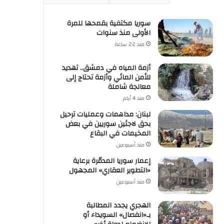
سوريا مكتفية بقمحها للمرة
الأولى منذ سنوات
منذ 22 ساعة
أزمة المياه في دمشق.. تهديد
للأمن المائي وأزمة تحتاج إلى
معالجة شاملة
منذ 4 أيام
لبنان: مداهمات وعمليات ترحيل
بحق لاجئين سوريين في بعض
المخيمات في البقاع
منذ أسبوعين
إعمار سوريا المدمّرة برعاية
«التطوير العقاري» المجهول
منذ أسبوعين
الهجري يجدد المطالبة
بـ«انفصال» السويداء أو