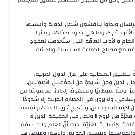
لإنسان وبدأوا يناقشون شكل الدولة وأسسها
لأفراد أم لا، وما هي حدود تدخلها، وبدأوا
عام والآداب العامّة التي استُخدمت لعقودٍ
اغم مع مصالح الجماعة السياسية والدينية
بتطبيق العلمانية على غرار الدول الغربية،
ل الدين ومن شريحةٍ من المؤمنين الأصوليين،
ًا ونبتًا شيطانيًا ومفهومًا إلحاديًا مدسوسًا من
سلامي، ولا يرون في الحضارة الغربية إلا شذوذًا
ن الإنسانية بلا دين، وبتعبيرٍ أدق بلا دينهم نفسه!
 مجرّدٌ من الروح !! ولكن في الحقيقة الدين لا
افة الإنسانية الغنيّة، حيث أنّ العلم والفلسفة
والموسيقا وتنسيق الحدائق والزهور وغيرها، هي