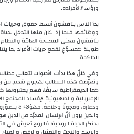
ورؤساءً لأفراده.
بدأ الناس يناقشون أبسط حقوق وحريات ا
ووظائفها فيما إذا كان منها التدخل بحياة ا
يناقشون معنى المصلحة العامّة والنظام ال
طويلة كمسوّغٍ لقمع حريات الأفراد بما يتن
الحاكمة.
وفي ظلّ هذا بدأت الأصوات تتعالى مطالبةً 
وتعرّضت هذه المطالب لهجومٍ شديدٍ من رجا
كما الديمقراطية سابقًا، فهم يعتبرونها كفر
الإمبريالية والصهيونية لإفساد المجتمع الإ
ودعارةً، ومجونًا وخلاعةً. فهؤلاء لا يتصوّرو
والذين يرون أنّ الإنسان المجرّد من الدين هو
يحتكر الحياة الروحية؛ فالروح تعيش في الثق
والرسم والنحت والتمثيل والرقص والغناء 