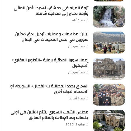
أزمة المياه في دمشق.. تهديد للأمن المائي
وأزمة تحتاج إلى معالجة شاملة
منذ 6 أيام
لبنان: مداهمات وعمليات ترحيل بحق لاجئين
سوريين في بعض المخيمات في البقاع
منذ أسبوعين
إعمار سوريا المدمّرة برعاية «التطوير العقاري»
المجهول
منذ أسبوعين
الهجري يجدد المطالبة بـ«انفصال» السويداء أو
الانضمام لدولة أخرى
منذ 4 أسابيع
مجلس الشعب السوري يلتئم الاثنين في أولى
جلساته بعد الإطاحة بالنظام السابق
يوليو 5, 2026