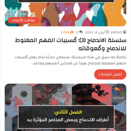
مقالات الأعضاء
Editor1
أبريل 8, 2022
0
1٬704
سلسلة الاندماج (3): مُسببات الفهم المغلوط
للاندماج ومُعوقاته
تكملةً لِما سبق في هذه السلسلة، نستكمل حديثنا بذكر بعض مُسببات
الفهم المغلوط للاندماج بعيداً عن اللاجئين أنفسهم وما قد…
أكمل القراءة »