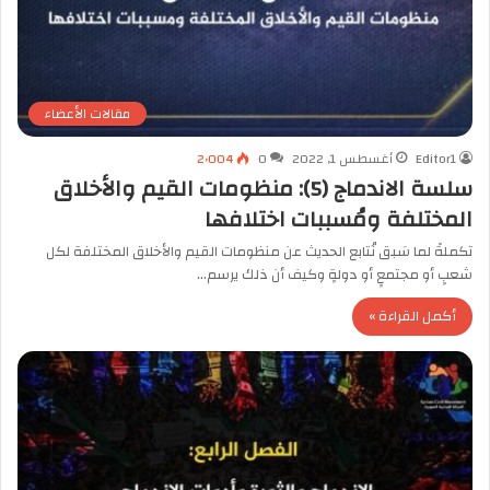
مقالات الأعضاء
Editor1
أغسطس 1, 2022
0
2٬004
سلسة الاندماج (5): منظومات القيم والأخلاق
المختلفة ومُسببات اختلافها
تكملةً لما سَبق نُتابع الحديث عن منظومات القيم والأخلاق المختلفة لكل
شعبٍ أو مجتمعٍ أو دولةٍ وكيف أن ذلك يرسم…
أكمل القراءة »