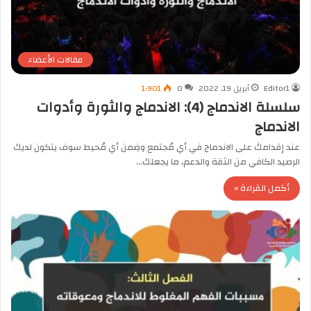
مقالات الأعضاء
Editor1
أبريل 19, 2022
0
1٬901
سلسلة الاندماج (4): الاندماج والثورة وأدوات
الاندماج
عند إقدامكَ على الاندماج في أي مُجتمع وضِمن أي مُحيط سوف يتكون لديك
الرصيد الكافي من الثقة والدعم، ما يجعلك…
أكمل القراءة »