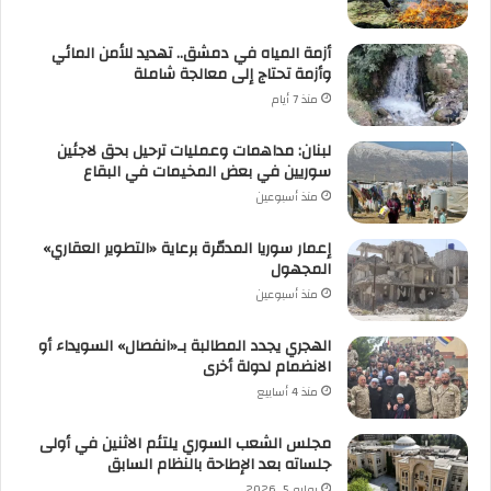
أزمة المياه في دمشق.. تهديد للأمن المائي
وأزمة تحتاج إلى معالجة شاملة
منذ 7 أيام
لبنان: مداهمات وعمليات ترحيل بحق لاجئين
سوريين في بعض المخيمات في البقاع
منذ أسبوعين
إعمار سوريا المدمّرة برعاية «التطوير العقاري»
المجهول
منذ أسبوعين
الهجري يجدد المطالبة بـ«انفصال» السويداء أو
الانضمام لدولة أخرى
منذ 4 أسابيع
مجلس الشعب السوري يلتئم الاثنين في أولى
جلساته بعد الإطاحة بالنظام السابق
يوليو 5, 2026