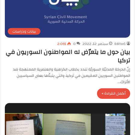
بيانات ودراسات
Editor1
سبتمبر 12, 2022
0
2٬091
بيان حول ما يتعرّض له المواطنون السوريون في
تركيا
إنّ الحركة المدنيّة السوريّة تندد بخطاب الكراهية والعنصرية الممنهجة ضد
المواطنين السوريين المقيمين في تركيا، والتي يتبنّاها بعض السياسيين
الأتراك…
أكمل القراءة »