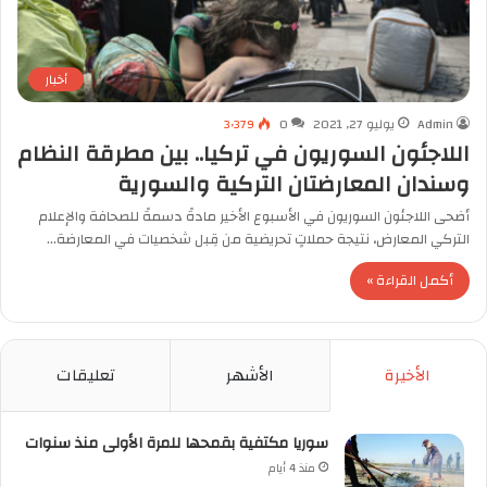
أخبار
Admin
يوليو 27, 2021
0
3٬379
اللاجئون السوريون في تركيا.. بين مطرقة النظام
وسندان المعارضتان التركية والسورية
أضحى اللاجئون السوريون في الأسبوع الأخير مادةً دسمةً للصحافة والإعلام
التركي المعارض، نتيجة حملاتٍ تحريضية من قِبل شخصيات في المعارضة…
أكمل القراءة »
الأخيرة
الأشهر
تعليقات
سوريا مكتفية بقمحها للمرة الأولى منذ سنوات
منذ 4 أيام