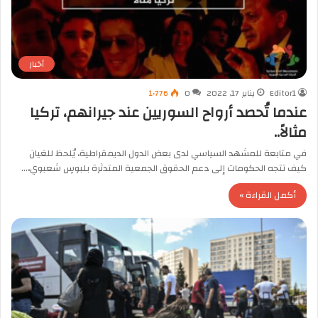
أخبار
Editor1
يناير 17, 2022
0
1٬776
عندما تُحصد أرواح السوريين عند جيرانهم، تركيا
مثالاً..
في متابعة للمشهد السياسي لدى بعض الدول الديمقراطية، يُلحظ للعَيان
كيف تتجه الحكومات إلى دعم الحقوق الجمعية المتدثرة بلبوسٍ شعبوي،…
أكمل القراءة »