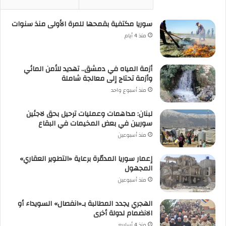
سوريا مكتفية بقمحها للمرة الأولى منذ سنوات
منذ 4 أيام
أزمة المياه في دمشق.. تهديد للأمن المائي
وأزمة تحتاج إلى معالجة شاملة
منذ أسبوع واحد
لبنان: مداهمات وعمليات ترحيل بحق لاجئين
سوريين في بعض المخيمات في البقاع
منذ أسبوعين
إعمار سوريا المدمّرة برعاية «التطوير العقاري»
المجهول
منذ أسبوعين
الهجري يجدد المطالبة بـ«انفصال» السويداء أو
الانضمام لدولة أخرى
منذ 4 أسابيع