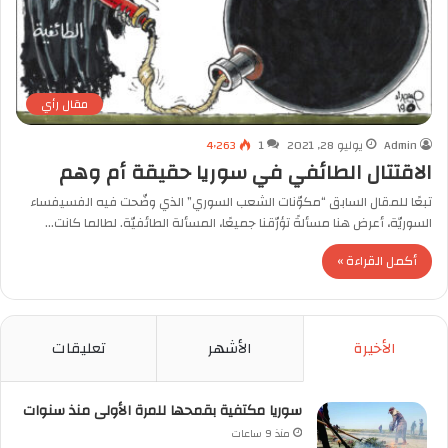
مقال رأي
Admin
يوليو 28, 2021
1
4٬263
الاقتتال الطائفي في سوريا حقيقة أم وهم
تبعًا للمقال السابق “مكوّنات الشعب السوري” الذي وضّحت فيه الفسيفساء
السوريّة، أعرض هنا مسألةً تؤرّقنا جميعًا، المسألة الطائفيّة. لطالما كانت…
أكمل القراءة »
الأخيرة
الأشهر
تعليقات
سوريا مكتفية بقمحها للمرة الأولى منذ سنوات
منذ 9 ساعات