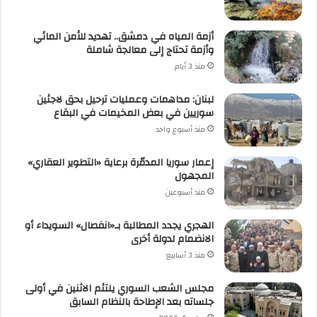
أزمة المياه في دمشق.. تهديد للأمن المائي
وأزمة تحتاج إلى معالجة شاملة
منذ 3 أيام
لبنان: مداهمات وعمليات ترحيل بحق لاجئين
سوريين في بعض المخيمات في البقاع
منذ أسبوع واحد
إعمار سوريا المدمّرة برعاية «التطوير العقاري»
المجهول
منذ أسبوعين
الهجري يجدد المطالبة بـ«انفصال» السويداء أو
الانضمام لدولة أخرى
منذ 3 أسابيع
مجلس الشعب السوري يلتئم الاثنين في أولى
جلساته بعد الإطاحة بالنظام السابق