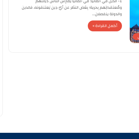
1- الدّين في ألمانيا: في ألمانيا يُمارِس النّاس ديانتَهم
ومُعتقداتِهم بِحرية؛ بِغَض النظَر عن أيّ دِين يَعتنقونه، فالدين
والدولة ينفصلان…
أكمل القراءة »