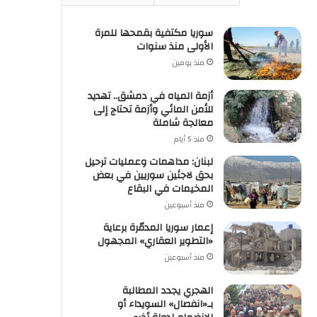
سوريا مكتفية بقمحها للمرة
الأولى منذ سنوات
منذ يومين
أزمة المياه في دمشق.. تهديد
للأمن المائي وأزمة تحتاج إلى
معالجة شاملة
منذ 5 أيام
لبنان: مداهمات وعمليات ترحيل
بحق لاجئين سوريين في بعض
المخيمات في البقاع
منذ أسبوعين
إعمار سوريا المدمّرة برعاية
«التطوير العقاري» المجهول
منذ أسبوعين
الهجري يجدد المطالبة
بـ«انفصال» السويداء أو