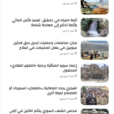
منذ يومين
أزمة المياه في دمشق.. تهديد للأمن المائي
وأزمة تحتاج إلى معالجة شاملة
منذ 5 أيام
لبنان: مداهمات وعمليات ترحيل بحق لاجئين
سوريين في بعض المخيمات في البقاع
منذ أسبوعين
إعمار سوريا المدمّرة برعاية «التطوير العقاري»
المجهول
منذ أسبوعين
الهجري يجدد المطالبة بـ«انفصال» السويداء أو
الانضمام لدولة أخرى
منذ 4 أسابيع
مجلس الشعب السوري يلتئم الاثنين في أولى