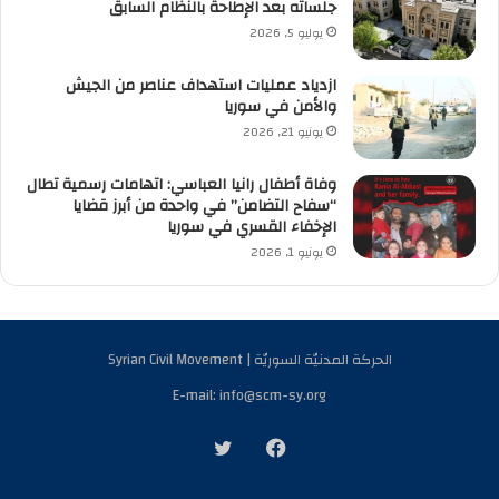
جلساته بعد الإطاحة بالنظام السابق
يوليو 5, 2026
ازدياد عمليات استهداف عناصر من الجيش
والأمن في سوريا
يونيو 21, 2026
وفاة أطفال رانيا العباسي: اتهامات رسمية تطال
“سفاح التضامن” في واحدة من أبرز قضايا
الإخفاء القسري في سوريا
يونيو 1, 2026
الحركة المدنيّة السوريّة | Syrian Civil Movement
E-mail: info@scm-sy.org
فيسبوك
تويتر