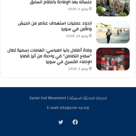
جلساته بعد الإطاحة بالنظام السابق
يوليو 5, 2026
ازدياد عمليات استهداف عناصر من الجيش
والأمن في سوريا
يونيو 21, 2026
وفاة أطفال رانيا العباسي: اتهامات رسمية تطال
“سفاح التضامن” في واحدة من أبرز قضايا
الإخفاء القسري في سوريا
يونيو 1, 2026
الحركة المدنيّة السوريّة | Syrian Civil Movement
E-mail: info@scm-sy.org
فيسبوك
تويتر