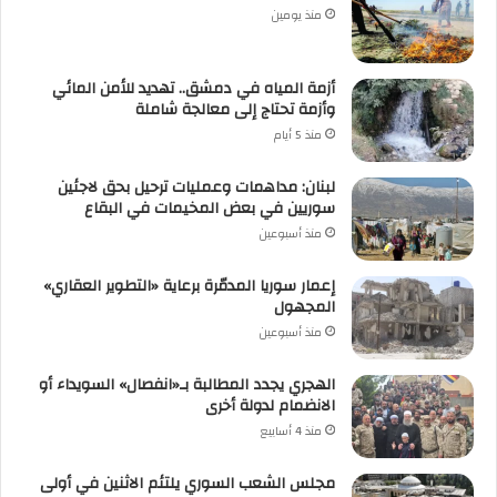
منذ يومين
أزمة المياه في دمشق.. تهديد للأمن المائي
وأزمة تحتاج إلى معالجة شاملة
منذ 5 أيام
لبنان: مداهمات وعمليات ترحيل بحق لاجئين
سوريين في بعض المخيمات في البقاع
منذ أسبوعين
إعمار سوريا المدمّرة برعاية «التطوير العقاري»
المجهول
منذ أسبوعين
الهجري يجدد المطالبة بـ«انفصال» السويداء أو
الانضمام لدولة أخرى
منذ 4 أسابيع
مجلس الشعب السوري يلتئم الاثنين في أولى