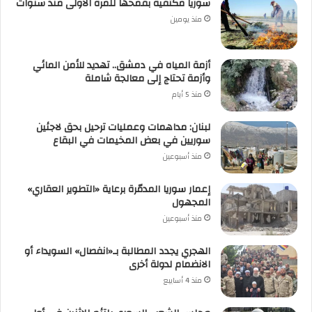
سوريا مكتفية بقمحها للمرة الأولى منذ سنوات
منذ يومين
أزمة المياه في دمشق.. تهديد للأمن المائي
وأزمة تحتاج إلى معالجة شاملة
منذ 5 أيام
لبنان: مداهمات وعمليات ترحيل بحق لاجئين
سوريين في بعض المخيمات في البقاع
منذ أسبوعين
إعمار سوريا المدمّرة برعاية «التطوير العقاري»
المجهول
منذ أسبوعين
الهجري يجدد المطالبة بـ«انفصال» السويداء أو
الانضمام لدولة أخرى
منذ 4 أسابيع