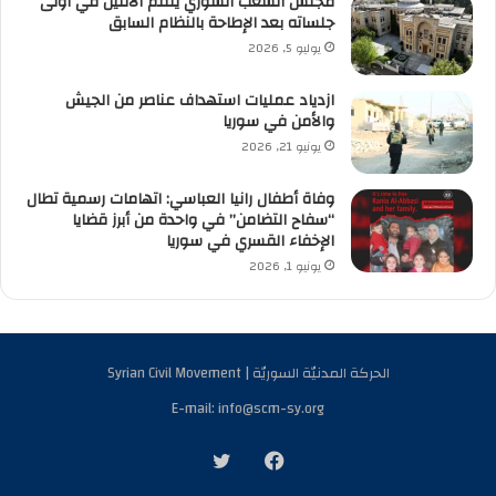
مجلس الشعب السوري يلتئم الاثنين في أولى
جلساته بعد الإطاحة بالنظام السابق
يوليو 5, 2026
ازدياد عمليات استهداف عناصر من الجيش
والأمن في سوريا
يونيو 21, 2026
وفاة أطفال رانيا العباسي: اتهامات رسمية تطال
“سفاح التضامن” في واحدة من أبرز قضايا
الإخفاء القسري في سوريا
يونيو 1, 2026
الحركة المدنيّة السوريّة | Syrian Civil Movement
E-mail: info@scm-sy.org
فيسبوك
تويتر