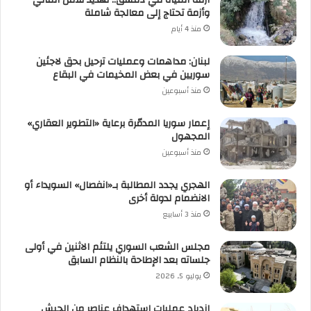
وأزمة تحتاج إلى معالجة شاملة
منذ 4 أيام
لبنان: مداهمات وعمليات ترحيل بحق لاجئين
سوريين في بعض المخيمات في البقاع
منذ أسبوعين
إعمار سوريا المدمّرة برعاية «التطوير العقاري»
المجهول
منذ أسبوعين
الهجري يجدد المطالبة بـ«انفصال» السويداء أو
الانضمام لدولة أخرى
منذ 3 أسابيع
مجلس الشعب السوري يلتئم الاثنين في أولى
جلساته بعد الإطاحة بالنظام السابق
يوليو 5, 2026
ازدياد عمليات استهداف عناصر من الجيش