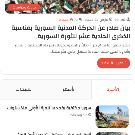
بيانات ودراسات
Editor1
مارس 15, 2022
0
2٬022
بيان صادر عن الحركة المدنية السورية بمناسبة
الذكرى الحادية عشر للثورة السورية
ضمن سياق ما يجري من أحداث راهنة وصعوبات تمر بها المنطقة والعالم
وأوروبا (على خلاف العادة) بشكلٍ خاص. تمُر علينا…
أكمل القراءة »
الأخيرة
الأشهر
تعليقات
سوريا مكتفية بقمحها للمرة الأولى منذ سنوات
منذ يوم واحد
أزمة المياه في دمشق.. تهديد للأمن المائي