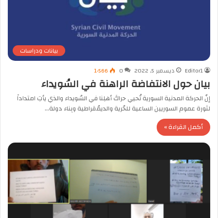
بيانات ودراسات
Editor1
ديسمبر 5, 2022
0
1٬566
بيان حول الانتفاضة الراهنة في السُويداء
إنّ الحركة المدنية السورية تُحيي حراكَ أهلِنا في السُويداء والذي يأتِ امتداداً
لثورة عموم السوريين الساعية للحُرية والديمُقراطية وبِناء دولة…
أكمل القراءة »