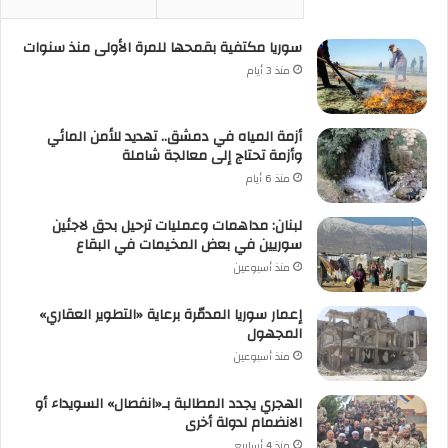
سوريا مكتفية بقمحها للمرة الأولى منذ سنوات
منذ 3 أيام
أزمة المياه في دمشق.. تهديد للأمن المائي
وأزمة تحتاج إلى معالجة شاملة
منذ 6 أيام
لبنان: مداهمات وعمليات ترحيل بحق لاجئين
سوريين في بعض المخيمات في البقاع
منذ أسبوعين
إعمار سوريا المدمّرة برعاية «التطوير العقاري»
المجهول
منذ أسبوعين
الهجري يجدد المطالبة بـ«انفصال» السويداء أو
الانضمام لدولة أخرى
منذ 4 أسابيع