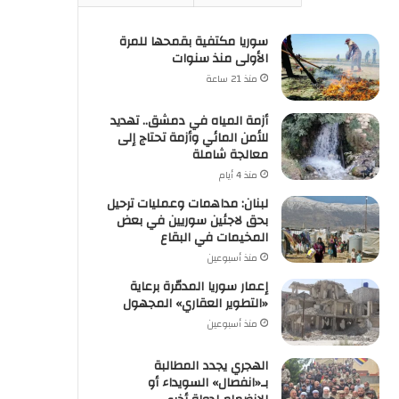
سوريا مكتفية بقمحها للمرة
الأولى منذ سنوات
منذ 21 ساعة
أزمة المياه في دمشق.. تهديد
للأمن المائي وأزمة تحتاج إلى
معالجة شاملة
منذ 4 أيام
لبنان: مداهمات وعمليات ترحيل
بحق لاجئين سوريين في بعض
المخيمات في البقاع
منذ أسبوعين
إعمار سوريا المدمّرة برعاية
«التطوير العقاري» المجهول
منذ أسبوعين
الهجري يجدد المطالبة
بـ«انفصال» السويداء أو